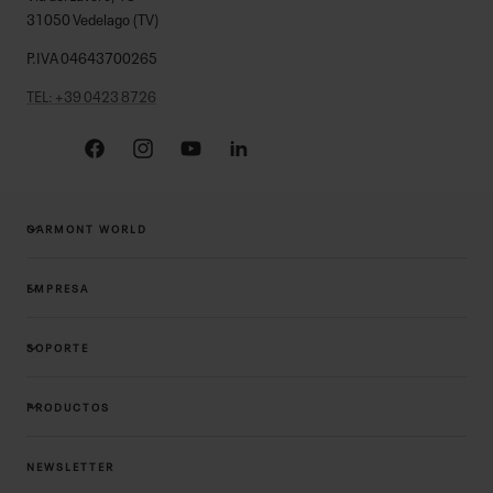
31050 Vedelago (TV)
P.IVA 04643700265
TEL: +39 0423 8726
Facebook
Instagram
YouTube
Linkedin
GARMONT WORLD
EMPRESA
SOPORTE
PRODUCTOS
NEWSLETTER