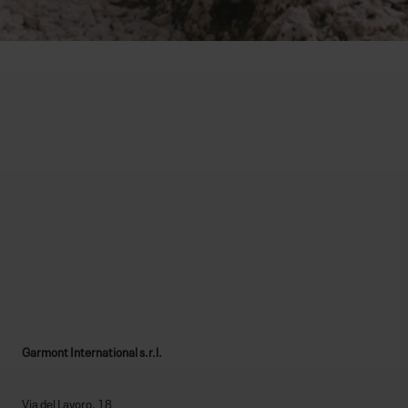
UNISCITI A NOI:
SCOPRI DI PIÙ
Garmont International s.r.l.
Via del Lavoro, 18