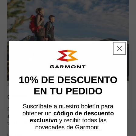
10% DE DESCUENTO
5 DE JUNIO DE 2026
EN TU PEDIDO
CAMMINO RETICO: ETAPAS, RUTA E INFO
Suscríbate a nuestro boletín para
El Cammino Retico es un itinerario de senderismo que
obtener un
código de descuento
atraviesa paisajes alpinos, pueblos auténticos y
exclusivo
y recibir todas las
testimonios históricos de gran valor....
novedades de Garmont.
LEER MÁS