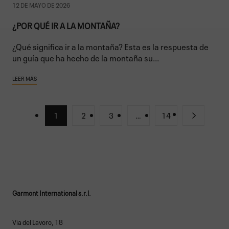
12 DE MAYO DE 2026
¿POR QUÉ IR A LA MONTAÑA?
¿Qué significa ir a la montaña? Esta es la respuesta de
un guía que ha hecho de la montaña su...
LEER MÁS
1
2
3
…
14
Garmont International s.r.l.
Via del Lavoro, 18