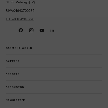
31050 Vedelago (TV)
P.IVA 04643700265
TEL: +39 0423 8726
Facebook
Instagram
YouTube
Linkedin
GARMONT WORLD
EMPRESA
SOPORTE
PRODUCTOS
NEWSLETTER