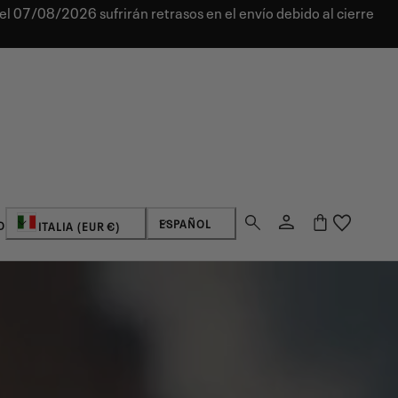
el 07/08/2026 sufrirán retrasos en el envío debido al cierre
País/región
Idioma
Acceso
Carro
ESPAÑOL
O
ITALIA (EUR €)