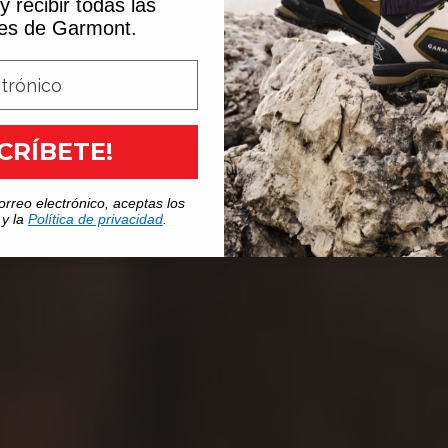
y recibir todas las
es de Garmont.
SCRÍBETE!
orreo electrónico, aceptas los
 y la
Política de privacidad
.