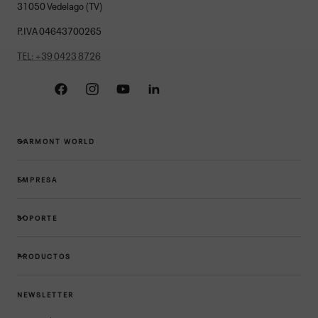
31050 Vedelago (TV)
P.IVA 04643700265
TEL: +39 0423 8726
Facebook
Instagram
YouTube
Linkedin
GARMONT WORLD
EMPRESA
SOPORTE
PRODUCTOS
NEWSLETTER