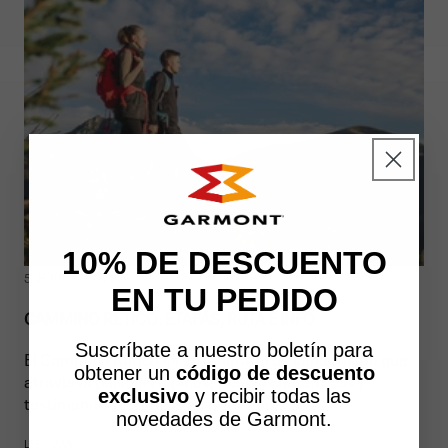
10% DE DESCUENTO
5 DE JUNIO DE 2026
EN TU PEDIDO
CAMMINO RETICO: ETAPAS, RUTA E INFO
Suscríbate a nuestro boletín para
El Cammino Retico es un itinerario de senderismo que
obtener un
código de descuento
atraviesa paisajes alpinos, pueblos auténticos y
exclusivo
y recibir todas las
testimonios históricos de gran valor....
novedades de Garmont.
LEER MÁS