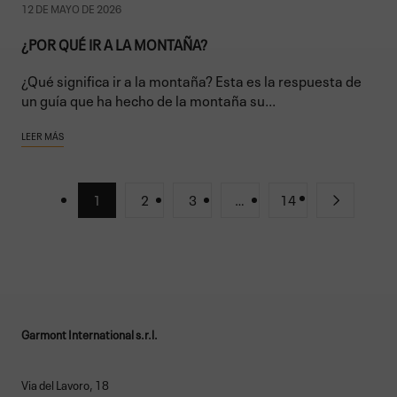
12 DE MAYO DE 2026
¿POR QUÉ IR A LA MONTAÑA?
¿Qué significa ir a la montaña? Esta es la respuesta de
un guía que ha hecho de la montaña su...
LEER MÁS
1
2
3
…
14
Garmont International s.r.l.
Via del Lavoro, 18