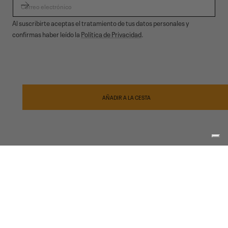
Al suscribirte aceptas el tratamiento de tus datos personales y
confirmas haber leído la
Política de Privacidad
.
© 2026,
Garmont Outdoor
. All rights reserved.
Privacidad informativa
,
Condiciones de venta
,
Cookies
,
ODR
Métodos
de
AÑADIR A LA CESTA
pago