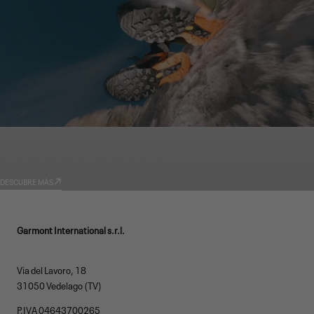
GARMONT WORLD
TECNOLOGÍAS
DESCUBRE MÁS
Garmont International s.r.l.
Via del Lavoro, 18
31050 Vedelago (TV)
P.IVA 04643700265