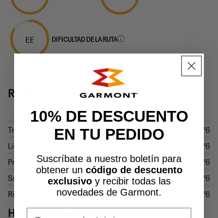
EE
DIFICULTAD DE LA RUTA
Rendimiento
10% DE DESCUENTO
Transpirabilidad
4/6
EN TU PEDIDO
Ligereza
3/6
Suscríbate a nuestro boletín para
Protección
5/6
obtener un
código de descuento
Soporte
5/6
exclusivo
y recibir todas las
novedades de Garmont.
Rigidez
4/6
HIGHLIGHTS