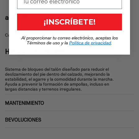
a.d.d.®
¡INSCRÍBETE!
Collar asimétrico
Al proporcionar tu correo electrónico, aceptas los
Términos de uso y la
Política de privacidad
.
HEEL LOCK SYSTEM
Sistema de bloqueo del talón diseñado para reducir el
deslizamiento del pie dentro del calzado, mejorando la
estabilidad, el agarre y la comodidad durante la marcha.
Ayuda a prevenir la formación de ampollas, incluso en
largas distancias y terrenos irregulares.
MANTENIMIENTO
DEVOLUCIONES