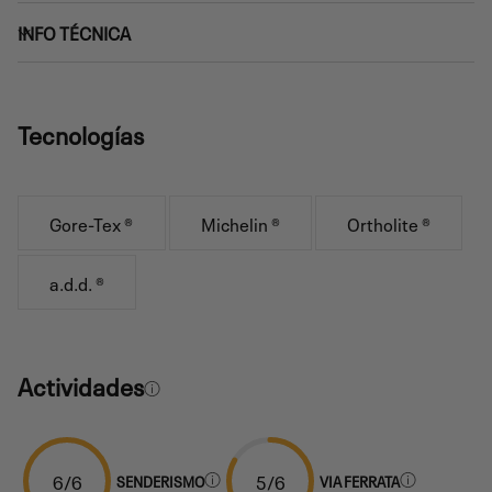
INFO TÉCNICA
Tecnologías
Gore-Tex ®
Michelin ®
Ortholite ®
a.d.d. ®
Actividades
6/6
5/6
SENDERISMO
VIA FERRATA