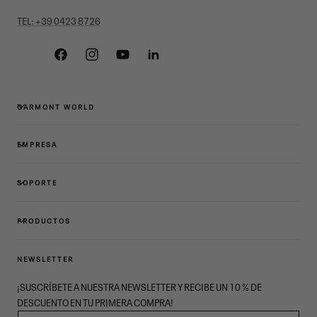
TEL: +39 0423 8726
Facebook
Instagram
YouTube
Linkedin
GARMONT WORLD
EMPRESA
SOPORTE
PRODUCTOS
NEWSLETTER
¡SUSCRÍBETE A NUESTRA NEWSLETTER Y RECIBE UN 10 % DE
DESCUENTO EN TU PRIMERA COMPRA!
CORREO ELECTRÓNICO