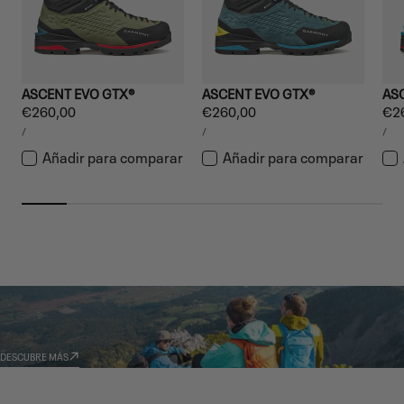
ASCENT EVO GTX®
ASCENT EVO GTX®
AS
Precio
€260,00
Precio
€260,00
Pre
€2
PRECIO
PRECIO
PRE
habitual
habitual
hab
POR
POR
PO
/
/
/
UNITARIO
UNITARIO
UNI
Añadir para comparar
Añadir para comparar
GARMONT WORLD
AMBASSADOR
DESCUBRE MÁS