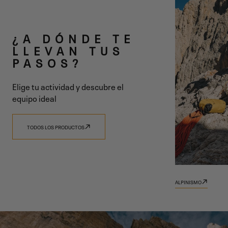
DOS LÍNEAS
¿A DÓNDE TE
UNA SOLA
LLEVAN TUS
PASOS?
VISIÓN
Elige tu actividad y descubre el
equipo ideal
TODOS LOS PRODUCTOS
DESCUBRE 9.81
DESCUBRE TRADIZIONE
ALPINISMO