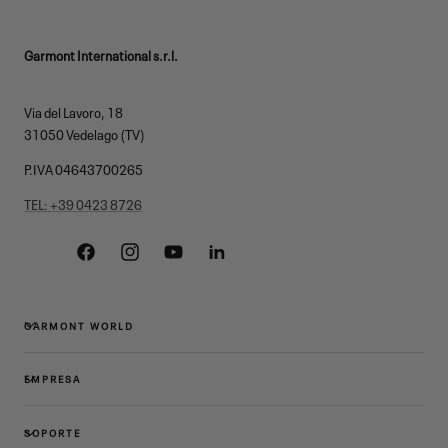
Garmont International s.r.l.
Via del Lavoro, 18
31050 Vedelago (TV)
P.IVA 04643700265
TEL: +39 0423 8726
Facebook
Instagram
YouTube
Linkedin
GARMONT WORLD
EMPRESA
SOPORTE