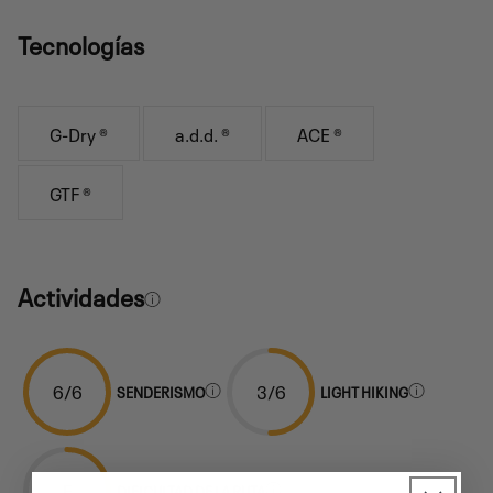
Tecnologías
G-Dry ®
a.d.d. ®
ACE ®
GTF ®
Actividades
6/6
3/6
SENDERISMO
LIGHT HIKING
E
DIFICULTAD DE LA RUTA