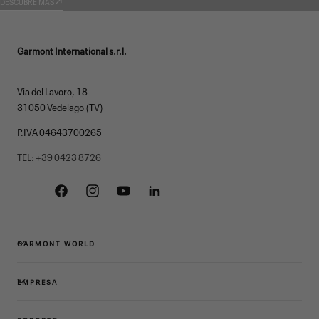
DESCUBRE MÁS
Garmont International s.r.l.
Via del Lavoro, 18
31050 Vedelago (TV)
P.IVA 04643700265
TEL: +39 0423 8726
Facebook
Instagram
YouTube
Linkedin
GARMONT WORLD
EMPRESA