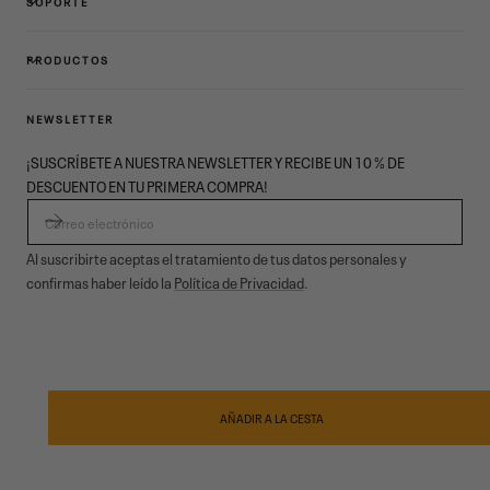
SOPORTE
PRODUCTOS
NEWSLETTER
¡SUSCRÍBETE A NUESTRA NEWSLETTER Y RECIBE UN 10 % DE
DESCUENTO EN TU PRIMERA COMPRA!
CORREO ELECTRÓNICO
Al suscribirte aceptas el tratamiento de tus datos personales y
confirmas haber leído la
Política de Privacidad
.
© 2026,
Garmont Outdoor
. All rights reserved.
Privacidad informativa
,
Condiciones de venta
,
Cookies
,
ODR
Métodos
de
AÑADIR A LA CESTA
pago