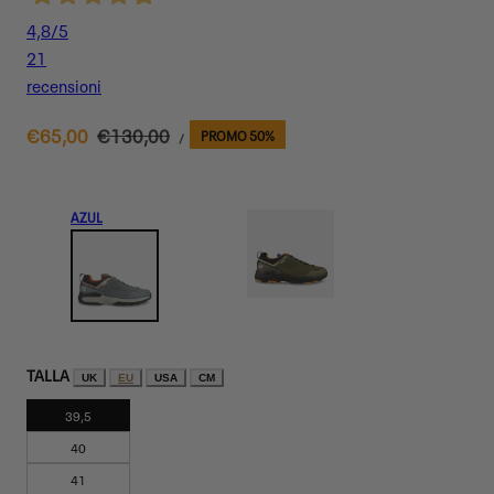
4,8
/5
21
recensioni
PRECIO
Precio
€65,00
Precio
€130,00
PROMO 50%
POR
/
UNITARIO
de
habitual
venta
AZUL
TALLA
UK
EU
USA
CM
39,5
40
41