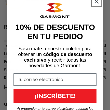
Rendimiento
10% DE DESCUENTO
EN TU PEDIDO
Transpirabilidad
4/6
Suscríbate a nuestro boletín para
Ligereza
4/6
obtener un
código de descuento
exclusivo
y recibir todas las
Protección
3/6
novedades de Garmont.
Soporte
3/6
Rigidez
3/6
HIGHLIGHTS
¡INSCRÍBETE!
a.d.d.®
Al proporcionar tu correo electrónico, aceptas los