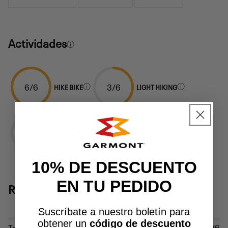
Actividades
6/6
3/6
HIKE BIKE
LIGHT HIKING
T
DIFICULTAD DE LA RUTA
10% DE DESCUENTO
EN TU PEDIDO
Rendimiento
Suscríbate a nuestro boletín para
obtener un
código de descuento
Transpirabilidad
5/6