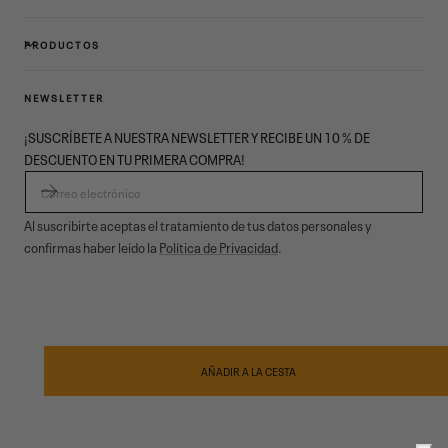
PRODUCTOS
NEWSLETTER
¡SUSCRÍBETE A NUESTRA NEWSLETTER Y RECIBE UN 10 % DE
DESCUENTO EN TU PRIMERA COMPRA!
CORREO ELECTRÓNICO
Al suscribirte aceptas el tratamiento de tus datos personales y
confirmas haber leído la
Política de Privacidad
.
© 2026,
Garmont Outdoor
. All rights reserved.
Privacidad informativa
,
Condiciones de venta
,
Cookies
,
ODR
Métodos
de
AÑADIR A LA CESTA
pago