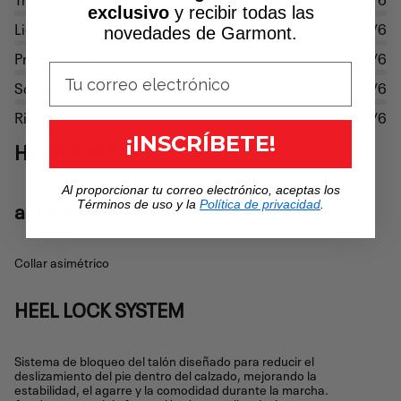
exclusivo
y recibir todas las
Ligereza
4/6
novedades de Garmont.
Protección
3/6
Soporte
3/6
Rigidez
3/6
¡INSCRÍBETE!
HIGHLIGHTS
Al proporcionar tu correo electrónico, aceptas los
a.d.d.®
Términos de uso y la
Política de privacidad
.
Collar asimétrico
HEEL LOCK SYSTEM
Sistema de bloqueo del talón diseñado para reducir el
deslizamiento del pie dentro del calzado, mejorando la
estabilidad, el agarre y la comodidad durante la marcha.