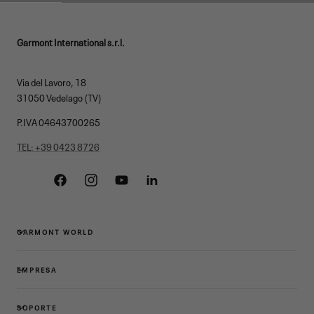
Garmont International s.r.l.
Via del Lavoro, 18
31050 Vedelago (TV)
P.IVA 04643700265
TEL: +39 0423 8726
Facebook
Instagram
YouTube
Linkedin
GARMONT WORLD
EMPRESA
SOPORTE