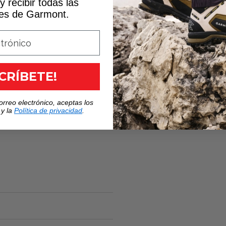
y recibir todas las
es de Garmont.
SCRÍBETE!
orreo electrónico, aceptas los
 y la
Política de privacidad
.