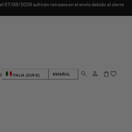
el 07/08/2026 sufrirán retrasos en el envío debido al cierre
País/región
Idioma
Acceso
Carro
ESPAÑOL
O
ITALIA (EUR €)