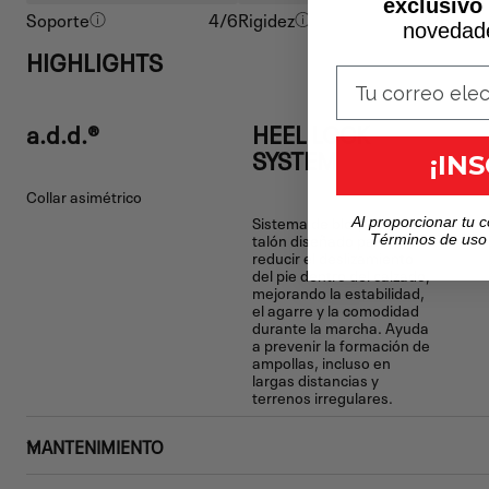
exclusivo
Soporte
4/6
Rigidez
4/6
novedad
HIGHLIGHTS
a.d.d.®
HEEL LOCK
SYSTEM
¡IN
Collar asimétrico
Sistema de bloqueo del
Al proporcionar tu c
talón diseñado para
Términos de uso
reducir el deslizamiento
del pie dentro del calzado,
mejorando la estabilidad,
el agarre y la comodidad
durante la marcha. Ayuda
a prevenir la formación de
ampollas, incluso en
largas distancias y
terrenos irregulares.
MANTENIMIENTO