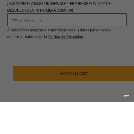
¡SUSCRÍBETE A NUESTRA NEWSLETTER Y RECIBE UN 10 % DE
DESCUENTO EN TU PRIMERA COMPRA!
CORREO ELECTRÓNICO
Al suscribirte aceptas el tratamiento de tus datos personales y
confirmas haber leído la
Política de Privacidad
.
© 2026,
Garmont Outdoor
. All rights reserved.
Privacidad informativa
,
Condiciones de venta
,
Cookies
,
ODR
Métodos
de
AÑADIR A LA CESTA
pago