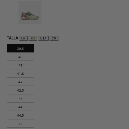
TALLA
UK
EU
USA
CM
39,5
40
41
41,5
42
42,5
43
44
44,5
45