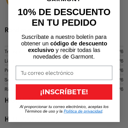
10% DE DESCUENTO
EN TU PEDIDO
Rendimiento
Suscríbate a nuestro boletín para
obtener un
código de descuento
exclusivo
y recibir todas las
Transpirabilidad
4/6
novedades de Garmont.
Ligereza
4/6
Protección
5/6
Soporte
3/6
Rigidez
3/6
¡INSCRÍBETE!
HIGHLIGHTS
Al proporcionar tu correo electrónico, aceptas los
Términos de uso y la
Política de privacidad
.
HEEL LOCK SYSTEM