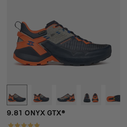
1
/
12
9.81 ONYX GTX®