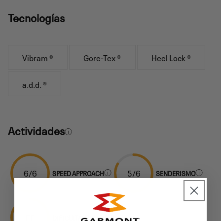
Tecnologías
Vibram ®
Gore-Tex ®
Heel Lock ®
a.d.d. ®
Actividades
6/6
5/6
SPEED APPROACH
SENDERISMO
EE
DIFICULTAD DE LA RUTA