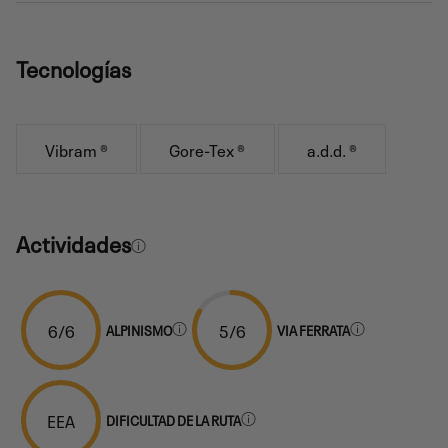
Tecnologías
Vibram ®
Gore-Tex ®
a.d.d. ®
Actividades
6/6
5/6
ALPINISMO
VIA FERRATA
EEA
DIFICULTAD DE LA RUTA