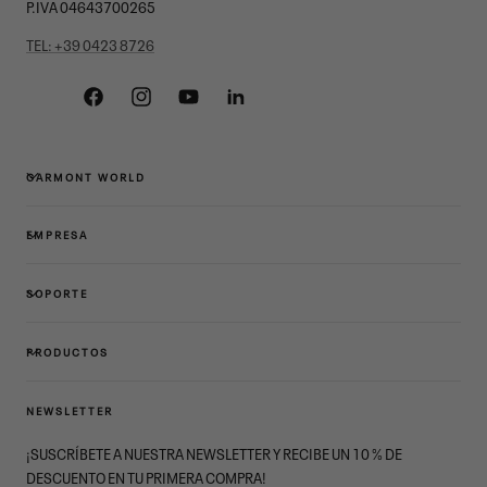
P.IVA 04643700265
TEL: +39 0423 8726
Facebook
Instagram
YouTube
Linkedin
GARMONT WORLD
EMPRESA
SOPORTE
PRODUCTOS
NEWSLETTER
¡SUSCRÍBETE A NUESTRA NEWSLETTER Y RECIBE UN 10 % DE
DESCUENTO EN TU PRIMERA COMPRA!