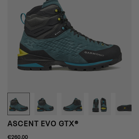
1
/
12
ASCENT EVO GTX®
Precio
€260,00