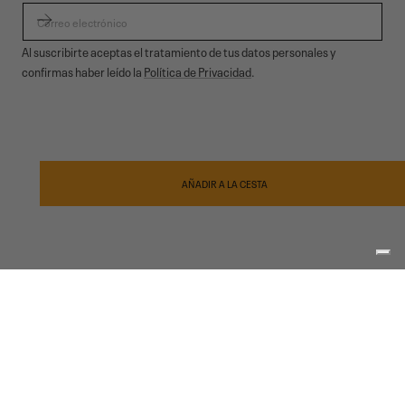
CORREO ELECTRÓNICO
Al suscribirte aceptas el tratamiento de tus datos personales y
confirmas haber leído la
Política de Privacidad
.
© 2026,
Garmont Outdoor
. All rights reserved.
Privacidad informativa
,
Condiciones de venta
,
Cookies
,
ODR
Métodos
de
AÑADIR A LA CESTA
pago