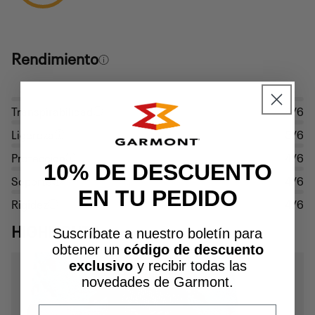
Rendimiento
Transpirabilidad
4/6
Ligereza
5/6
Protección
4/6
10% DE DESCUENTO
Soporte
4/6
EN TU PEDIDO
Rigidez
4/6
HIGHLIGHTS
Suscríbate a nuestro boletín para
obtener un
código de descuento
exclusivo
y recibir todas las
novedades de Garmont.