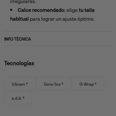
irregulares.
Calce recomendado:
elige
tu talla
habitual
para lograr un ajuste óptimo.
INFO TÉCNICA
Tecnologías
Vibram ®
Gore-Tex ®
G-Wrap ®
a.d.d. ®