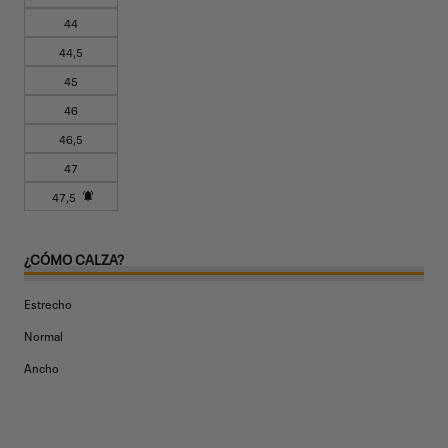
44
44,5
45
46
46,5
47
47,5
Variante
agotada
o
¿CÓMO CALZA?
no
Estrecho
disponible
Normal
Ancho