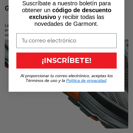
Suscríbate a nuestro boletín para
G-WRAP
obtener un
código de descuento
exclusivo
y recibir todas las
novedades de Garmont.
La tecnología G-Wrap, activada por el sistema de cordones,
envuelve el antepié para ofrecer mayor estabilidad y
seguridad.
¡INSCRÍBETE!
Al proporcionar tu correo electrónico, aceptas los
Términos de uso y la
Política de privacidad
.