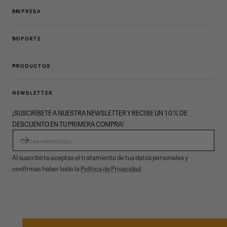
EMPRESA
SOPORTE
PRODUCTOS
NEWSLETTER
¡SUSCRÍBETE A NUESTRA NEWSLETTER Y RECIBE UN 10 % DE
DESCUENTO EN TU PRIMERA COMPRA!
CORREO ELECTRÓNICO
Al suscribirte aceptas el tratamiento de tus datos personales y
confirmas haber leído la
Política de Privacidad
.
© 2026,
Garmont Outdoor
. All rights reserved.
Privacidad informativa
,
Condiciones de venta
,
Cookies
,
ODR
Métodos