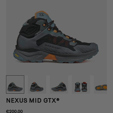
1
/
6
NEXUS MID GTX®
Precio
€200,00