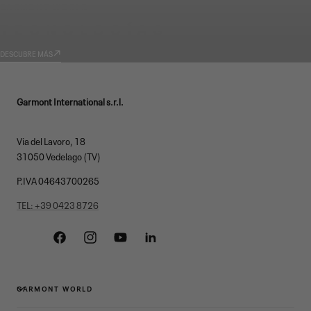
GARMONT WORLD
TECNOLOGÍAS
DESCUBRE MÁS
Garmont International s.r.l.
Via del Lavoro, 18
31050 Vedelago (TV)
P.IVA 04643700265
TEL: +39 0423 8726
Facebook
Instagram
YouTube
Linkedin
GARMONT WORLD