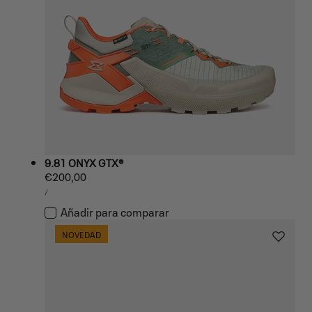
9.81 ONYX GTX®
Precio
€200,00
PRECIO
habitual
POR
/
UNITARIO
Añadir para comparar
NOVEDAD