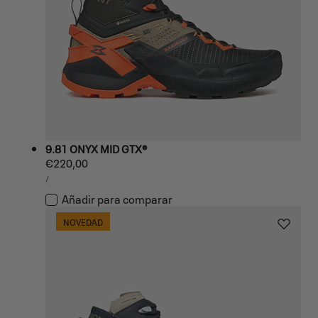
9.81 ONYX MID GTX®
Precio
€220,00
PRECIO
habitual
POR
/
UNITARIO
Añadir para comparar
NOVEDAD