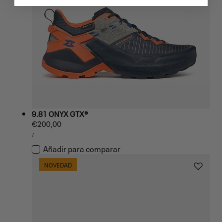
9.81 ONYX GTX®
Precio
€200,00
PRECIO
habitual
POR
/
UNITARIO
Añadir para comparar
NOVEDAD