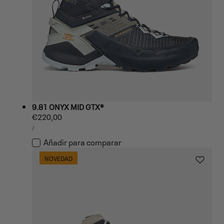
9.81 ONYX MID GTX®
Precio
€220,00
PRECIO
habitual
POR
/
UNITARIO
Añadir para comparar
NOVEDAD