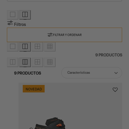
O
P
I
L
Filtros
A
FILTRAR Y ORDENAR
C
I
Ó
9 PRODUCTOS
N
:
9 PRODUCTOS
Ord
NOVEDAD