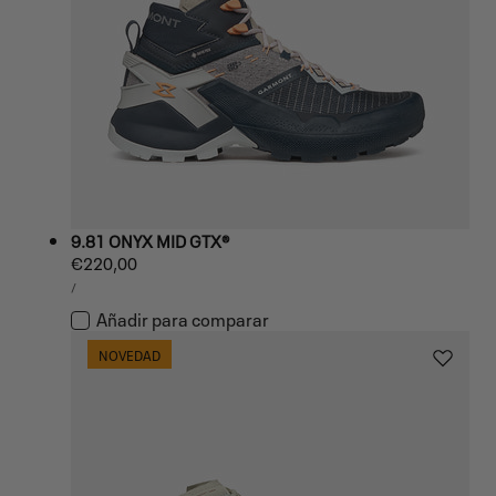
9.81 ONYX MID GTX®
Precio
€220,00
PRECIO
habitual
POR
/
UNITARIO
Añadir para comparar
NOVEDAD