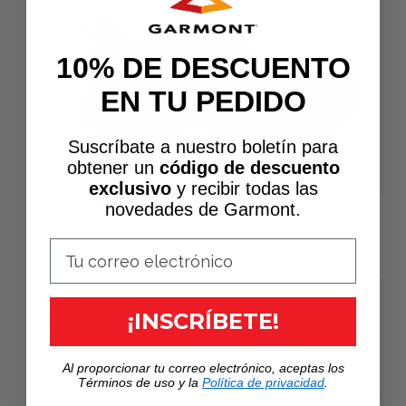
10% DE DESCUENTO
EN TU PEDIDO
Suscríbate a nuestro boletín para
obtener un
código de descuento
exclusivo
y recibir todas las
9.81 ONYX GTX®
novedades de Garmont.
Precio
€200,00
PRECIO
habitual
POR
/
UNITARIO
Añadir para comparar
NOVEDAD
¡INSCRÍBETE!
Al proporcionar tu correo electrónico, aceptas los
Términos de uso y la
Política de privacidad
.