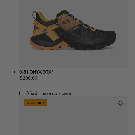
9.81 ONYX GTX®
Precio
€200,00
PRECIO
habitual
POR
/
UNITARIO
Añadir para comparar
NOVEDAD