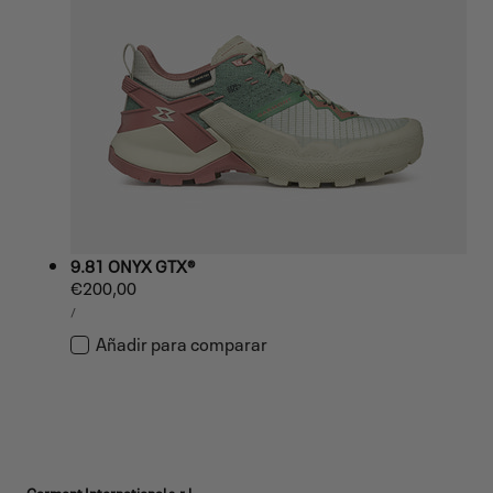
9.81 ONYX GTX®
Precio
€200,00
PRECIO
habitual
POR
/
UNITARIO
Añadir para comparar
Garmont International s.r.l.